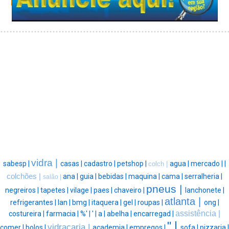
vidra |
sabesp |
casas |
cadastro |
petshop |
agua |
mercado |
|
colch |
colchões |
ana |
guia |
bebidas |
maquina |
cama |
serralheria |
salão |
pneus |
negreiros |
tapetes |
vilage |
paes |
chaveiro |
lanchonete |
atlanta |
refrigerantes |
lan |
bmg |
itaquera |
gel |
roupas |
ong |
assistência |
costureira |
farmacia |
%' |
' |
a |
abelha |
encarregad |
" |
vidraçaria |
comer |
bolos |
academia |
empregos |
sofa |
pizzaria |