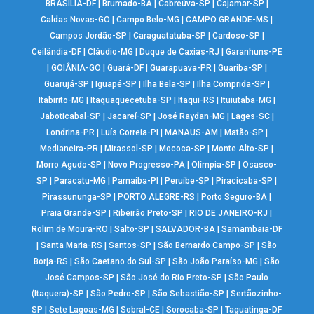
BRASÍLIA-DF
|
Brumado-BA
|
Cabreúva-SP
|
Cajamar-SP
|
Caldas Novas-GO
|
Campo Belo-MG
|
CAMPO GRANDE-MS
|
Campos Jordão-SP
|
Caraguatatuba-SP
|
Cardoso-SP
|
Ceilândia-DF
|
Cláudio-MG
|
Duque de Caxias-RJ
|
Garanhuns-PE
|
GOIÂNIA-GO
|
Guará-DF
|
Guarapuava-PR
|
Guariba-SP
|
Guarujá-SP
|
Iguapé-SP
|
Ilha Bela-SP
|
Ilha Comprida-SP
|
Itabirito-MG
|
Itaquaquecetuba-SP
|
Itaqui-RS
|
Ituiutaba-MG
|
Jaboticabal-SP
|
Jacareí-SP
|
José Raydan-MG
|
Lages-SC
|
Londrina-PR
|
Luís Correia-PI
|
MANAUS-AM
|
Matão-SP
|
Medianeira-PR
|
Mirassol-SP
|
Mococa-SP
|
Monte Alto-SP
|
Morro Agudo-SP
|
Novo Progresso-PA
|
Olímpia-SP
|
Osasco-
SP
|
Paracatu-MG
|
Parnaíba-PI
|
Peruíbe-SP
|
Piracicaba-SP
|
Pirassununga-SP
|
PORTO ALEGRE-RS
|
Porto Seguro-BA
|
Praia Grande-SP
|
Ribeirão Preto-SP
|
RIO DE JANEIRO-RJ
|
Rolim de Moura-RO
|
Salto-SP
|
SALVADOR-BA
|
Samambaia-DF
|
Santa Maria-RS
|
Santos-SP
|
São Bernardo Campo-SP
|
São
Borja-RS
|
São Caetano do Sul-SP
|
São João Paraíso-MG
|
São
José Campos-SP
|
São José do Rio Preto-SP
|
São Paulo
(Itaquera)-SP
|
São Pedro-SP
|
São Sebastião-SP
|
Sertãozinho-
SP
|
Sete Lagoas-MG
|
Sobral-CE
|
Sorocaba-SP
|
Taguatinga-DF