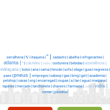
" |
serralheria |
%' |
itaquera |
cadastro |
abelha |
refrigerantes |
atlanta |
assistência |
' |
colchões |
costureira |
bebidas |
salão |
vidraçaria |
bolos |
ana |
cama |
hinode |
sofa |
vilage |
guia |
negreiros |
pneus |
paes |
empregos |
sabesp |
gas |
bmg |
gel |
|
academia |
petshop |
casas |
ong |
encarregad |
roupas |
a |
lan |
agua |
maquina |
vidra |
tapetes |
mercado |
lanchonete |
chaveiro |
farmacia |
colch |
comer |
pizzaria |