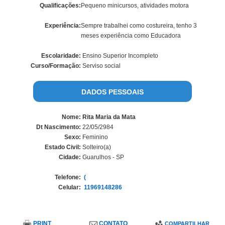
Qualificações:
Pequeno minicursos, atividades motora
Experiência:
Sempre trabalhei como costureira, tenho 3
meses experiência como Educadora
Escolaridade:
Ensino Superior Incompleto
Curso/Formação:
Serviso social
DADOS PESSOAIS
Nome:
Rita Maria da Mata
Dt Nascimento:
22/05/2984
Sexo:
Feminino
Estado Civil:
Solteiro(a)
Cidade:
Guarulhos - SP
Telefone:
(
Celular:
11969148286
PRINT
CONTATO
COMPARTILHAR