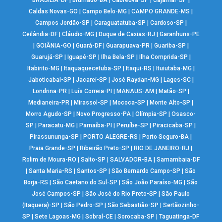
BRASÍLIA-DF
|
Brumado-BA
|
Cabreúva-SP
|
Cajamar-SP
|
Caldas Novas-GO
|
Campo Belo-MG
|
CAMPO GRANDE-MS
|
Campos Jordão-SP
|
Caraguatatuba-SP
|
Cardoso-SP
|
Ceilândia-DF
|
Cláudio-MG
|
Duque de Caxias-RJ
|
Garanhuns-PE
|
GOIÂNIA-GO
|
Guará-DF
|
Guarapuava-PR
|
Guariba-SP
|
Guarujá-SP
|
Iguapé-SP
|
Ilha Bela-SP
|
Ilha Comprida-SP
|
Itabirito-MG
|
Itaquaquecetuba-SP
|
Itaqui-RS
|
Ituiutaba-MG
|
Jaboticabal-SP
|
Jacareí-SP
|
José Raydan-MG
|
Lages-SC
|
Londrina-PR
|
Luís Correia-PI
|
MANAUS-AM
|
Matão-SP
|
Medianeira-PR
|
Mirassol-SP
|
Mococa-SP
|
Monte Alto-SP
|
Morro Agudo-SP
|
Novo Progresso-PA
|
Olímpia-SP
|
Osasco-
SP
|
Paracatu-MG
|
Parnaíba-PI
|
Peruíbe-SP
|
Piracicaba-SP
|
Pirassununga-SP
|
PORTO ALEGRE-RS
|
Porto Seguro-BA
|
Praia Grande-SP
|
Ribeirão Preto-SP
|
RIO DE JANEIRO-RJ
|
Rolim de Moura-RO
|
Salto-SP
|
SALVADOR-BA
|
Samambaia-DF
|
Santa Maria-RS
|
Santos-SP
|
São Bernardo Campo-SP
|
São
Borja-RS
|
São Caetano do Sul-SP
|
São João Paraíso-MG
|
São
José Campos-SP
|
São José do Rio Preto-SP
|
São Paulo
(Itaquera)-SP
|
São Pedro-SP
|
São Sebastião-SP
|
Sertãozinho-
SP
|
Sete Lagoas-MG
|
Sobral-CE
|
Sorocaba-SP
|
Taguatinga-DF