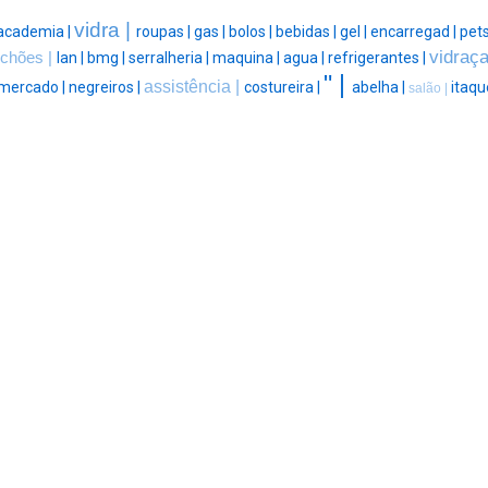
vidra |
academia |
roupas |
gas |
bolos |
bebidas |
gel |
encarregad |
pet
vidraça
lchões |
lan |
bmg |
serralheria |
maquina |
agua |
refrigerantes |
" |
assistência |
mercado |
negreiros |
costureira |
abelha |
itaqu
salão |