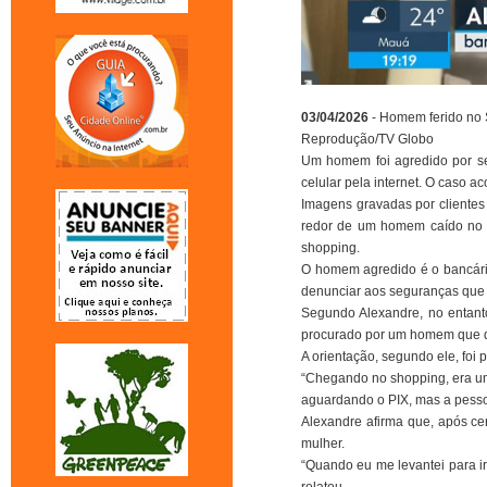
03/04/2026
- Homem ferido no
Reprodução/TV Globo
Um homem foi agredido por se
celular pela internet. O caso ac
Imagens gravadas por clientes
redor de um homem caído no c
shopping.
O homem agredido é o bancário
denunciar aos seguranças que t
Segundo Alexandre, no entanto,
procurado por um homem que di
A orientação, segundo ele, foi 
“Chegando no shopping, era um 
aguardando o PIX, mas a pesso
Alexandre afirma que, após ce
mulher.
“Quando eu me levantei para ir