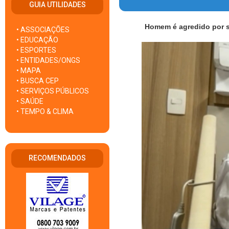
GUIA UTILIDADES
Homem é agredido por s
• ASSOCIAÇÕES
• EDUCAÇÃO
• ESPORTES
• ENTIDADES/ONGS
• MAPA
• BUSCA CEP
• SERVIÇOS PÚBLICOS
• SAÚDE
• TEMPO & CLIMA
RECOMENDADOS