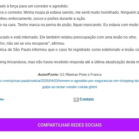
vado à força para um corredor e agredido.
a o corredor. Minha roupa já estava saindo, me senti muito humilhado. Ninguém qu
freu enforcamento, socos e pisões durante a ação.
co na cara. Tenho marca na perna de pisão, fiquei mancando. Eu estava com muito
ucado e está internado. Ele também relatou preocupação com uma lesão no olho.
ho, não sei se vou recuperar”, afirmou.
lica de São Paulo informou que o caso foi registrado como estelionato e lesão c
ng Aricanduva, mas não havia recebido resposta até a última atualização desta m
Autor/Fonte:
G1 Ribeirao Preto e Franca
obo.com/sp/sao-paulo/noticia/2026/04/03/homem-e-agredido-por-segurancas-em-shopping-da
golpe-ao-tentar-vender-celular.ghtml
Contato
tar
COMPARTILHAR REDES SOCIAIS