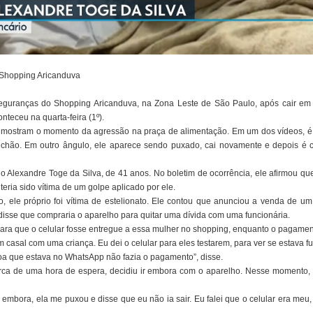
 Shopping Aricanduva
guranças do Shopping Aricanduva, na Zona Leste de São Paulo, após cair em
onteceu na quarta-feira (1º).
 mostram o momento da agressão na praça de alimentação. Em um dos vídeos, é 
hão. Em outro ângulo, ele aparece sendo puxado, cai novamente e depois é 
 Alexandre Toge da Silva, de 41 anos. No boletim de ocorrência, ele afirmou qu
eria sido vítima de um golpe aplicado por ele.
 ele próprio foi vítima de estelionato. Ele contou que anunciou a venda de um 
sse que compraria o aparelho para quitar uma dívida com uma funcionária.
para que o celular fosse entregue a essa mulher no shopping, enquanto o pagamento
casal com uma criança. Eu dei o celular para eles testarem, para ver se estava fu
a que estava no WhatsApp não fazia o pagamento”, disse.
rca de uma hora de espera, decidiu ir embora com o aparelho. Nesse momento, 
 embora, ela me puxou e disse que eu não ia sair. Eu falei que o celular era meu,