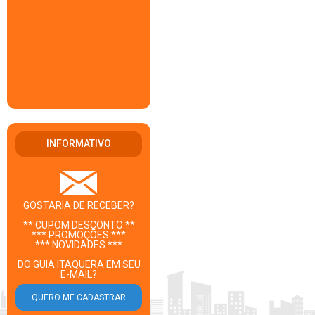
INFORMATIVO
GOSTARIA DE RECEBER?
** CUPOM DESCONTO **
*** PROMOÇÕES ***
*** NOVIDADES ***
DO GUIA ITAQUERA EM SEU
E-MAIL?