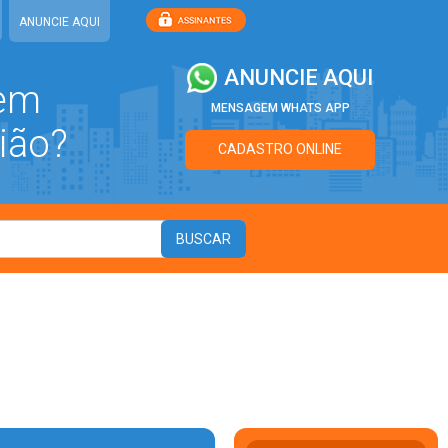
ANUNCIE AQUI
ANUNCIE AQUI
 em
MENSAGEM WHATS APP
ião?
CADASTRO ONLINE