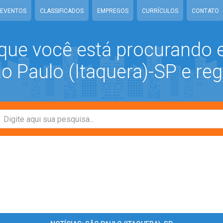
EVENTOS
CLASSIFICADOS
EMPREGOS
CURRÍCULOS
CONTATO
que você está procurando
 Paulo (Itaquera)-SP e reg