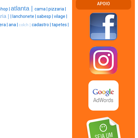
APOIO
atlanta |
shop |
cama |
pizzaria |
ria |
|
lanchonete |
sabesp |
vilage |
era |
ana |
cadastro |
tapetes |
colch |