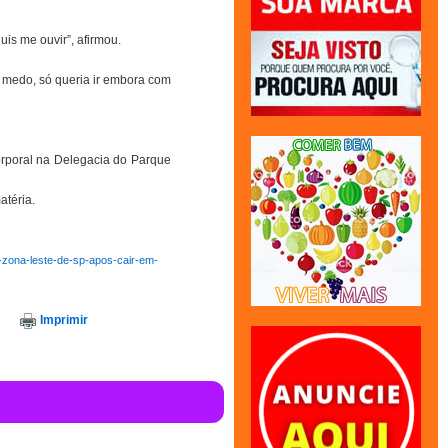
is me ouvir”, afirmou.
 medo, só queria ir embora com
orporal na Delegacia do Parque
atéria.
-zona-leste-de-sp-apos-cair-em-
Imprimir