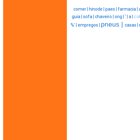
comer |
hinode |
paes |
farmacia |
guia |
sofa |
chaveiro |
ong |
' |
a |
co
pneus |
%' |
empregos |
casas |