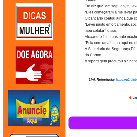
relatou.
Ele diz que, em seguida, foi le
“Eles começaram a me levar par
O bancário contou ainda que so
“Levei muito enforcamento, so
meu celular”, disse.
Alexandre ficou bastante mach
“Está com uma bolha aqui no ol
A Secretaria da Segurança Púb
do Carmo.
A reportagem procurou o Shoppi
Link Referência:
https://g1.gl
Vol